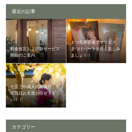
最近の記事
まつ毛美容液でマツエク、
料金改定および新サービス
まつげパーマを長く楽しみ
開始のご案内
ましょう！
七五三や成人式前撮り、お
式当日お支度お任せ下さ
い！！
カテゴリー